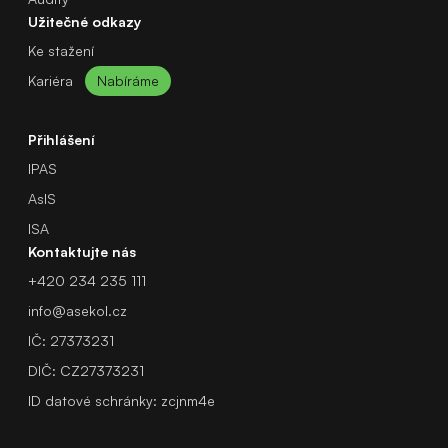
Užitečné odkazy
Ke stažení
Kariéra
Nabíráme
Přihlášení
IPAS
AsIS
ISA
Kontaktujte nás
+420 234 235 111
info@asekol.cz
IČ: 27373231
DIČ: CZ27373231
ID datové schránky: zcjnm4e