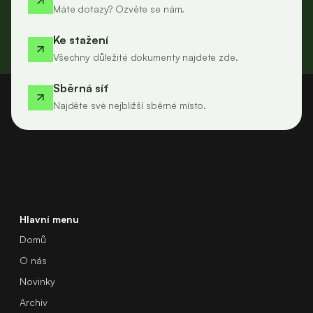
Máte dotazy? Ozvěte se nám.
Ke stažení
Všechny důležité dokumenty najdete zde.
Sběrná síť
Najděte své nejbližší sběrné místo.
Hlavní menu
Domů
O nás
Novinky
Archiv