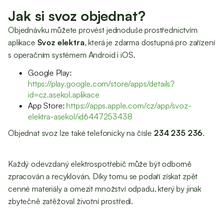
Jak si svoz objednat?
Objednávku můžete provést jednoduše prostřednictvím
aplikace
Svoz elektra
, která je zdarma dostupná pro zařízení
s operačním systémem Android i iOS.
Google Play:
https://play.google.com/store/apps/details?
id=cz.asekol.aplikace
App Store:
https://apps.apple.com/cz/app/svoz-
elektra-asekol/id6447253438
Objednat svoz lze také telefonicky na čísle
234 235 236
.
Každý odevzdaný elektrospotřebič může být odborně
zpracován a recyklován. Díky tomu se podaří získat zpět
cenné materiály a omezit množství odpadu, který by jinak
zbytečně zatěžoval životní prostředí.