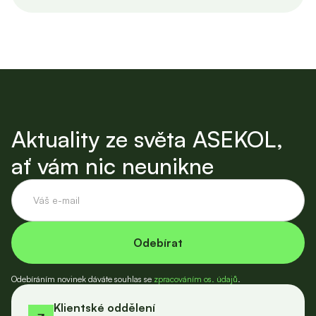
Aktuality ze světa ASEKOL,
ať vám nic neunikne
Odebíráním novinek dáváte souhlas se
zpracováním os. údajů
.
Klientské oddělení