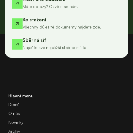
Máte dotazy? Ozvěte se nám.
Ke stažení
Všechny důležité dokumenty najdete zde.
Sběrná síť
Najděte své nejbližší sběrné místo.
Hlavní menu
Domů
O nás
Novinky
Archiv