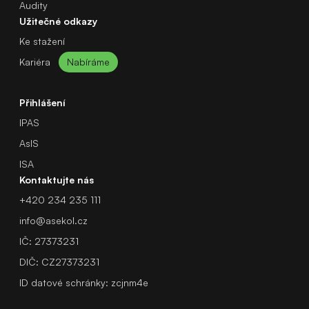
Audity
Užitečné odkazy
Ke stažení
Kariéra
Nabíráme
Přihlášení
IPAS
AsIS
ISA
Kontaktujte nás
+420 234 235 111
info@asekol.cz
IČ: 27373231
DIČ: CZ27373231
ID datové schránky: zcjnm4e