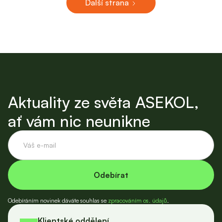
Další strana
Aktuality ze světa ASEKOL,
ať vám nic neunikne
Odebíráním novinek dáváte souhlas se
zpracováním os. údajů
.
Klientské oddělení