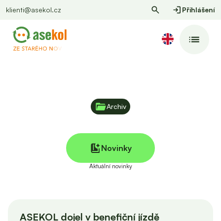
klienti@asekol.cz
Přihlášení
Archiv
Novinky
Aktuální novinky
ASEKOL dojel v benefiční jízdě