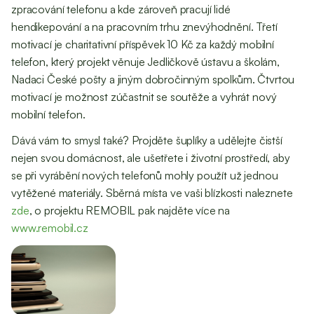
zpracování telefonu a kde zároveň pracují lidé
hendikepování a na pracovním trhu znevýhodnění. Třetí
motivací je charitativní příspěvek 10 Kč za každý mobilní
telefon, který projekt věnuje Jedličkově ústavu a školám,
Nadaci České pošty a jiným dobročinným spolkům. Čtvrtou
motivací je možnost zúčastnit se soutěže a vyhrát nový
mobilní telefon.
Dává vám to smysl také? Projděte šuplíky a udělejte čistší
nejen svou domácnost, ale ušetřete i životní prostředí, aby
se při vyrábění nových telefonů mohly použít už jednou
vytěžené materiály. Sběrná místa ve vaši blízkosti naleznete
zde
, o projektu REMOBIL pak najděte více na
www.remobil.cz