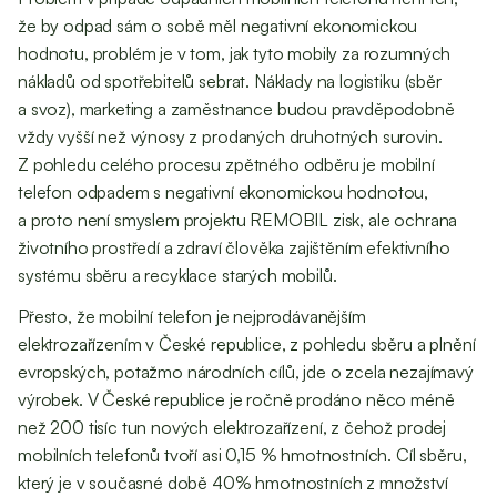
že by odpad sám o sobě měl negativní ekonomickou
hodnotu, problém je v tom, jak tyto mobily za rozumných
nákladů od spotřebitelů sebrat. Náklady na logistiku (sběr
a svoz), marketing a zaměstnance budou pravděpodobně
vždy vyšší než výnosy z prodaných druhotných surovin.
Z pohledu celého procesu zpětného odběru je mobilní
telefon odpadem s negativní ekonomickou hodnotou,
a proto není smyslem projektu REMOBIL zisk, ale ochrana
životního prostředí a zdraví člověka zajištěním efektivního
systému sběru a recyklace starých mobilů.
Přesto, že mobilní telefon je nejprodávanějším
elektrozařízením v České republice, z pohledu sběru a plnění
evropských, potažmo národních cílů, jde o zcela nezajímavý
výrobek. V České republice je ročně prodáno něco méně
než 200 tisíc tun nových elektrozařízení, z čehož prodej
mobilních telefonů tvoří asi 0,15 % hmotnostních. Cíl sběru,
který je v současné době 40% hmotnostních z množství