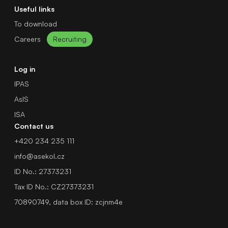
Useful links
To download
Careers
Recruiting
Log in
IPAS
AsIS
ISA
Contact us
+420 234 235 111
info@asekol.cz
ID No.: 27373231
Tax ID No.: CZ27373231
70890749, data box ID: zcjnm4e