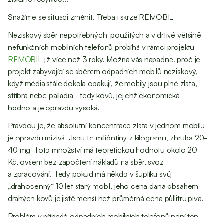
Snažíme se situaci změnit. Třeba i skrze REMOBIL
Neziskový sběr nepotřebných, použitých a v drtivé většině
nefunkčních mobilních telefonů probíhá v rámci projektu
REMOBIL
již více než 3 roky. Možná vás napadne, proč je
projekt zabývající se sběrem odpadních mobilů neziskový,
když média stále dokola opakují, že mobily jsou plné zlata,
stříbra nebo palladia - tedy kovů, jejichž ekonomická
hodnota je opravdu vysoká.
Pravdou je, že absolutní koncentrace zlata v jednom mobilu
je opravdu mizivá. Jsou to milióntiny z kilogramu, zhruba 20-
40 mg. Toto množství má teoretickou hodnotu okolo 20
Kč, ovšem bez započtení nákladů na sběr, svoz
a zpracování. Tedy pokud má někdo v šuplíku svůj
„drahocenný“ 10 let starý mobil, jeho cena daná obsahem
drahých kovů je jistě menší než průměrná cena půllitru piva.
Problém v případě odpadních mobilních telefonů není ten,