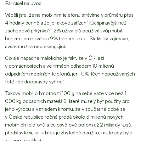
Pár čísel na úvod
Věděli jste, že na mobilním telefonu strávíme v průměru přes
4 hodiny denně a že je takové zařízení 10x špinavější než
záchodové prkýnko? 12% uživatelů používá svůj mobil
během sprchování a 9% během sexu… Statistiky zajímavé,
avšak možná nepřekvapující.
Co ale napadne málokoho je fakt, že v ČR leží
v domácnostech a ve firmách odhadem 10 milionů
odpadních mobilních telefonů, jen 10% těch nepoužívaných
totiž lidé doopravdy vyhodí.
Takový mobil o hmotnosti 100 g na sebe váže více než 1
000 kg odpadních materiálů, které musely být použity pro
jeho výrobu a vzhledem k tomu, že v současné době se
v České republice ročně prodá okolo 3 milionů nových
mobilních telefonů a celosvětově potom až 2 miliardy kusů,
představte si, kolik látek je zbytečně použito, místo aby bylo
získáno recyklací...