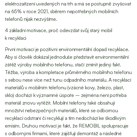
elektrozařízení uvedených na trh a má se postupně zvyšovat
na 65% v roce 2021, sběrem nepotřebných mobilních
telefonů nijak nezvýšíme.
4 základní motivace, proč odevzdat svůj starý mobil
k recyklaci
První motivací je pozitivní environmentální dopad recyklace.
Aby si člověk dokázal jednoduše představit environmentální
zátěž výroby mobilního telefonu, stačí zmínit jediný fakt.
Těžba, výroba a kompletace průměrného mobilního telefonu
s sebou nese více než tunu odpadního materiálu. A recyklací
materiálů v mobilním telefonu (vzácné kovy, železo, plast,
sklo) dochází k významné úspoře – zejména není potřeba
materiál znovu vytěžit. Mobilní telefony také obsahují
množství nebezpečných materiálů, které se odbornou
recyklací odstraní či recyklují a tím nedochází ke škodlivým
emisím. Druhou motivací je fakt, že REMOBIL spolupracuje
s odbornými firmami, které zajišťují demontáž a následné